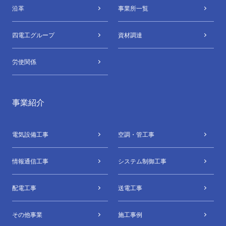
沿革
事業所⼀覧
四電⼯グループ
資材調達
労使関係
事業紹介
電気設備⼯事
空調・管⼯事
情報通信⼯事
システム制御⼯事
配電⼯事
送電⼯事
その他事業
施工事例