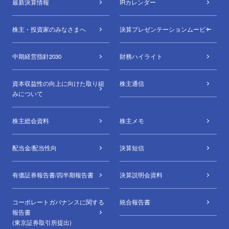
最新決算情報
IRカレンダー
株主・投資家のみなさまへ
決算プレゼンテーションムービー
中期経営指針2030
財務ハイライト
資本収益性の向上に向けた取り組
株主通信
みについて
株主総会資料
株主メモ
配当金/配当性向
決算短信
有価証券報告書/四半期報告書
決算説明会資料
コーポレートガバナンスに関する
統合報告書
報告書
(東京証券取引所提出)