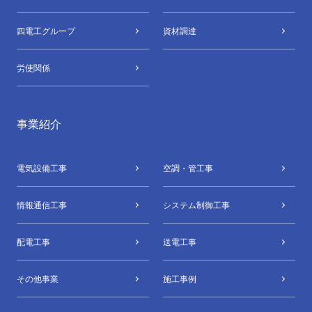
四電⼯グループ
資材調達
労使関係
事業紹介
電気設備⼯事
空調・管⼯事
情報通信⼯事
システム制御⼯事
配電⼯事
送電⼯事
その他事業
施工事例