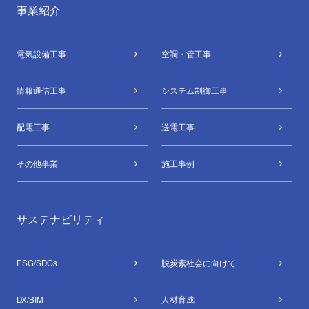
事業紹介
電気設備⼯事
空調・管⼯事
情報通信⼯事
システム制御⼯事
配電⼯事
送電⼯事
その他事業
施工事例
サステナビリティ
ESG/SDGs
脱炭素社会に向けて
DX/BIM
⼈材育成