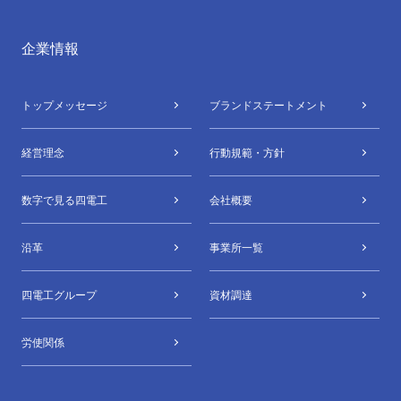
企業情報
トップメッセージ
ブランドステートメント
経営理念
行動規範・方針
数字で⾒る四電⼯
会社概要
沿革
事業所⼀覧
四電⼯グループ
資材調達
労使関係