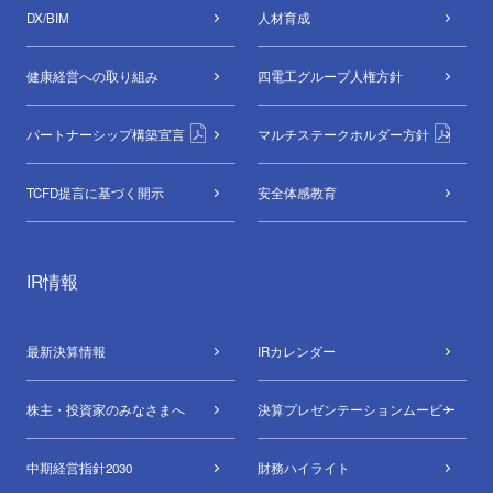
DX/BIM
⼈材育成
健康経営への取り組み
四電工グループ
人権方針
パートナーシップ構築宣言
マルチステークホルダー方針
TCFD提言に基づく開示
安全体感教育
IR情報
最新決算情報
IRカレンダー
株主・投資家のみなさまへ
決算プレゼンテーションムービー
中期経営指針2030
財務ハイライト