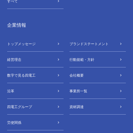
すべて
企業情報
トップメッセージ
ブランドステートメント
経営理念
行動規範・方針
数字で⾒る四電⼯
会社概要
沿革
事業所⼀覧
四電⼯グループ
資材調達
労使関係