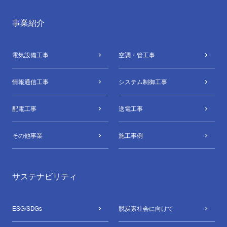
事業紹介
電気設備⼯事
空調・管⼯事
情報通信⼯事
システム制御⼯事
配電⼯事
送電⼯事
その他事業
施工事例
サステナビリティ
ESG/SDGs
脱炭素社会に向けて