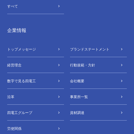
すべて
企業情報
トップメッセージ
ブランドステートメント
経営理念
行動規範・方針
数字で⾒る四電⼯
会社概要
沿革
事業所⼀覧
四電⼯グループ
資材調達
労使関係