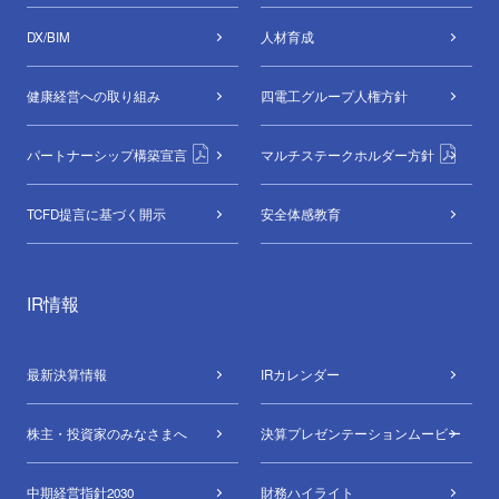
DX/BIM
⼈材育成
健康経営への取り組み
四電工グループ
人権方針
パートナーシップ構築宣言
マルチステークホルダー方針
TCFD提言に基づく開示
安全体感教育
IR情報
最新決算情報
IRカレンダー
株主・投資家のみなさまへ
決算プレゼンテーションムービー
中期経営指針2030
財務ハイライト