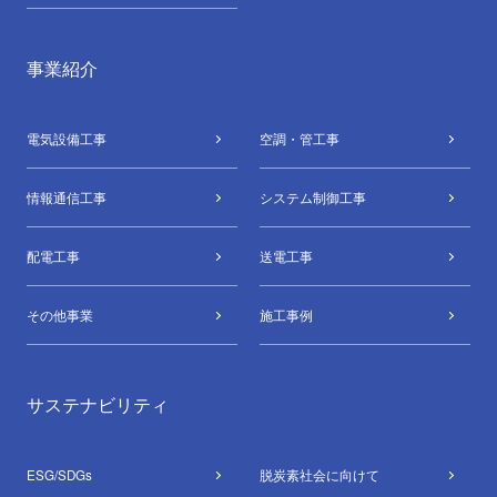
事業紹介
電気設備⼯事
空調・管⼯事
情報通信⼯事
システム制御⼯事
配電⼯事
送電⼯事
その他事業
施工事例
サステナビリティ
ESG/SDGs
脱炭素社会に向けて