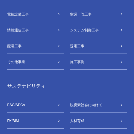
電気設備⼯事
空調・管⼯事
情報通信⼯事
システム制御⼯事
配電⼯事
送電⼯事
その他事業
施工事例
サステナビリティ
ESG/SDGs
脱炭素社会に向けて
DX/BIM
⼈材育成