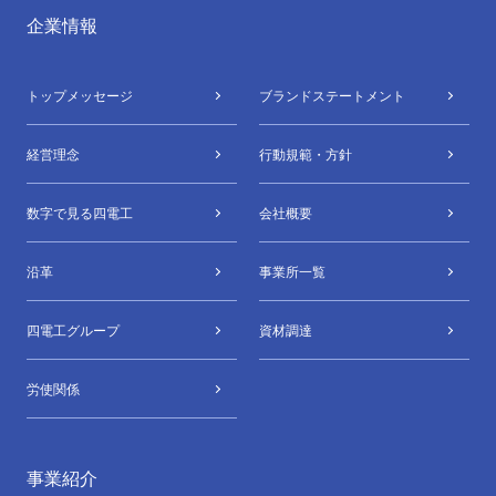
企業情報
トップメッセージ
ブランドステートメント
経営理念
行動規範・方針
数字で⾒る四電⼯
会社概要
沿革
事業所⼀覧
四電⼯グループ
資材調達
労使関係
事業紹介