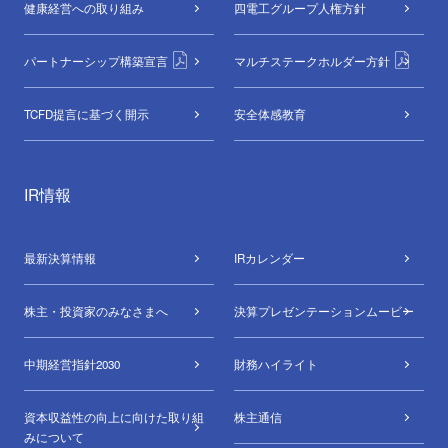
健康経営への取り組み
四電工グループ
人権方針
パートナーシップ構築宣言
マルチステークホルダー方針
TCFD提言に基づく開示
安全体感教育
IR情報
最新決算情報
IRカレンダー
株主・投資家のみなさまへ
決算プレゼンテーションムービー
中期経営指針2030
財務ハイライト
資本収益性の向上に向けた取り組
株主通信
みについて