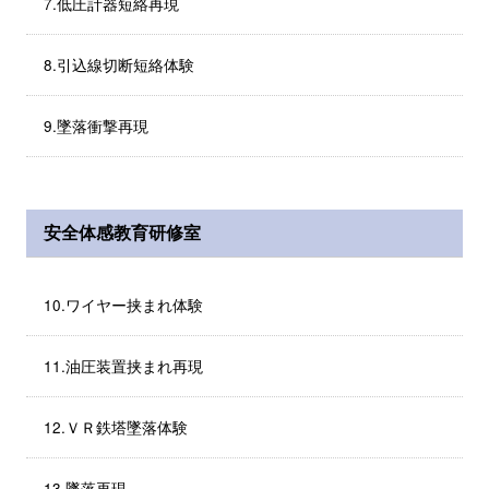
7.低圧計器短絡再現
8.引込線切断短絡体験
9.墜落衝撃再現
安全体感教育研修室
10.ワイヤー挟まれ体験
11.油圧装置挟まれ再現
12.ＶＲ鉄塔墜落体験
13.墜落再現