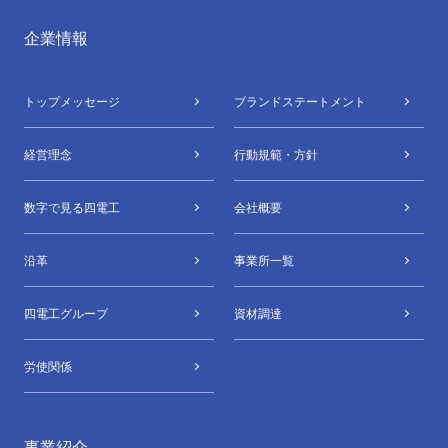
企業情報
トップメッセージ
ブランドステートメント
経営理念
行動規範・方針
数字で⾒る四電⼯
会社概要
沿革
事業所⼀覧
四電⼯グループ
資材調達
労使関係
事業紹介