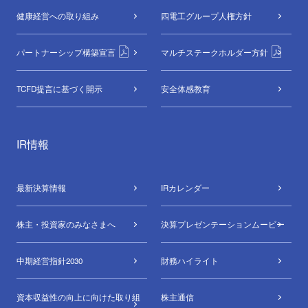
健康経営への取り組み
四電工グループ
人権方針
パートナーシップ構築宣言
マルチステークホルダー方針
TCFD提言に基づく開示
安全体感教育
IR情報
最新決算情報
IRカレンダー
株主・投資家のみなさまへ
決算プレゼンテーションムービー
中期経営指針2030
財務ハイライト
資本収益性の向上に向けた取り組
株主通信