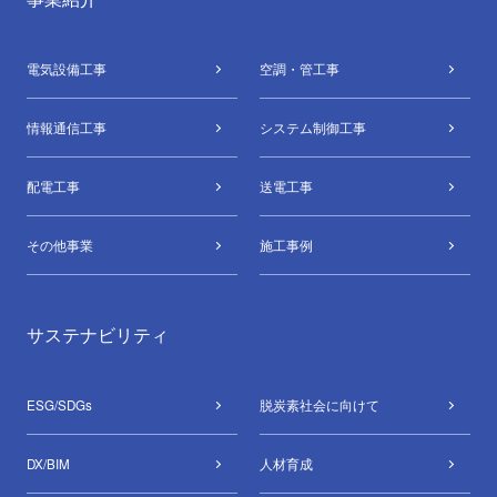
電気設備⼯事
空調・管⼯事
情報通信⼯事
システム制御⼯事
配電⼯事
送電⼯事
その他事業
施工事例
サステナビリティ
ESG/SDGs
脱炭素社会に向けて
DX/BIM
⼈材育成