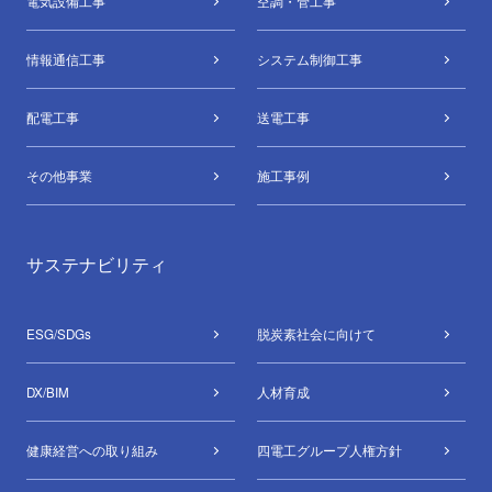
電気設備⼯事
空調・管⼯事
情報通信⼯事
システム制御⼯事
配電⼯事
送電⼯事
その他事業
施工事例
サステナビリティ
ESG/SDGs
脱炭素社会に向けて
DX/BIM
⼈材育成
健康経営への取り組み
四電工グループ
人権方針