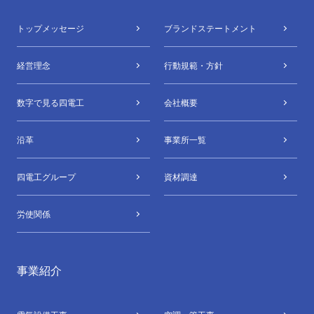
トップメッセージ
ブランドステートメント
経営理念
行動規範・方針
数字で⾒る四電⼯
会社概要
沿革
事業所⼀覧
四電⼯グループ
資材調達
労使関係
事業紹介