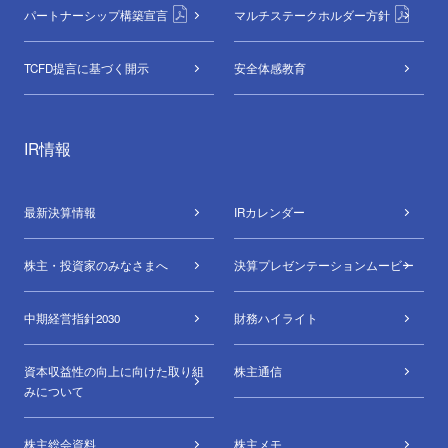
パートナーシップ構築宣言
マルチステークホルダー方針
TCFD提言に基づく開示
安全体感教育
IR情報
最新決算情報
IRカレンダー
株主・投資家のみなさまへ
決算プレゼンテーションムービー
中期経営指針2030
財務ハイライト
資本収益性の向上に向けた取り組
株主通信
みについて
株主総会資料
株主メモ