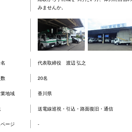
みませんか。
者名
代表取締役 渡辺 弘之
員数
20名
営業地域
香川県
職
送電線巡視・引込・路面復旧・通信
ムページ
-