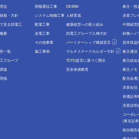
理念
情報通信⼯事
DX/BIM
株主・投
規範・方針
システム制御⼯事
⼈材育成
決算プレ
で⾒る四電⼯
配電⼯事
健康経営への取り組み
中期経営指
概要
送電⼯事
四電工グループ
人権方針
財務ハイ
その他事業
パートナーシップ構築宣言
資本収益
所⼀覧
施工事例
マルチステークホルダー方針
株主通信
⼯グループ
TCFD提言に基づく開示
株主総会
調達
安全体感教育
株主メモ
関係
配当金/
決算短信
有価証券
決算説明
コーポレ
(東京証券
統合報告
電子公告