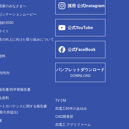
採用 公式Instagram
資家のみなさまへ
ゼンテーションムービー
針2030
公式YouTube
ライト
性の向上に向けた取り組みについて
公式FaceBook
資料
パンフレットダウンロード
配当性向
DOWNLOAD
報告書/四半期報告書
会資料
TV CM
ートガバナンスに関する報告書
四電工60年のあゆみ
取引所提出)
CAD開発部
書
四電工 アグリファーム