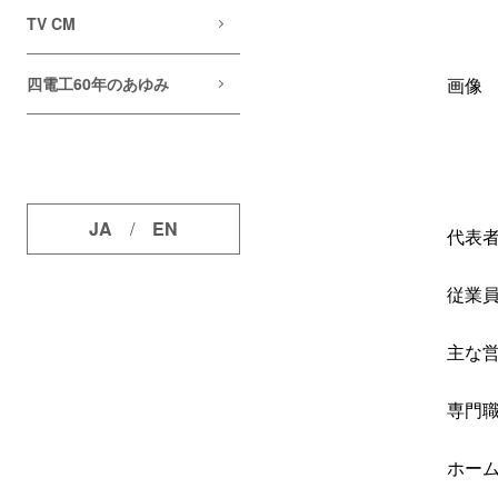
TV CM
四電工60年のあゆみ
画像
JA
/
EN
代表
従業
主な
専門
ホー