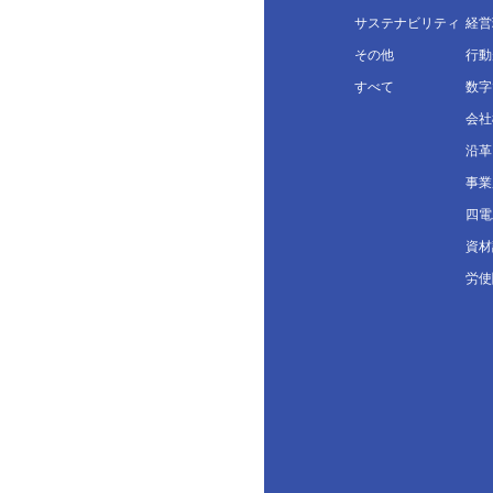
サステナビリティ
経営
その他
行動
すべて
数字
会社
沿革
事業
四電
資材
労使