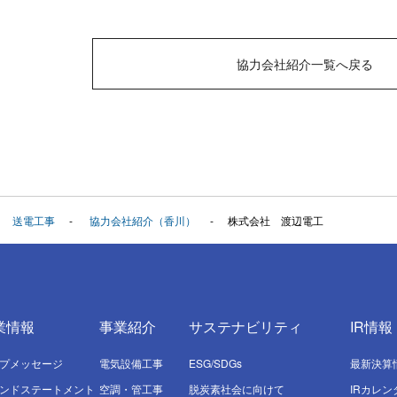
協力会社紹介一覧へ戻る
送電工事
協力会社紹介（香川）
株式会社 渡辺電工
業情報
事業紹介
サステナビリティ
IR情報
プメッセージ
電気設備⼯事
ESG/SDGs
最新決算
ンドステートメント
空調・管⼯事
脱炭素社会に向けて
IRカレン