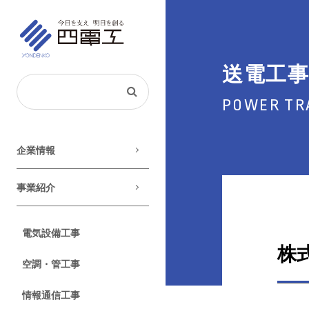
送電工事
POWER TR
企業情報
事業紹介
電気設備⼯事
株
空調・管⼯事
情報通信⼯事