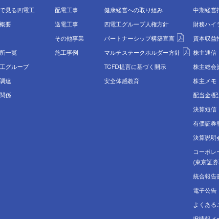
で⾒る四電⼯
配電⼯事
健康経営への取り組み
中期経営指
概要
送電⼯事
四電工グループ
人権方針
財務ハイ
その他事業
パートナーシップ構築宣言
資本収益
所⼀覧
施工事例
マルチステークホルダー方針
株主通信
⼯グループ
TCFD提言に基づく開示
株主総会
調達
安全体感教育
株主メモ
関係
配当金/
決算短信
有価証券
決算説明
コーポレ
(東京証券
統合報告
電子公告
よくある
IR情報