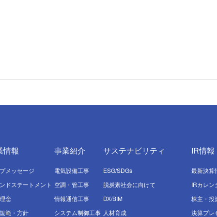
業情報
事業紹介
サステナビリティ
IR情報
プメッセージ
電気設備⼯事
ESG/SDGs
最新決算
ンドステートメント
空調・管⼯事
脱炭素社会に向けて
IRカレン
理念
情報通信⼯事
DX/BIM
株主・投
規範・方針
システム制御⼯事
⼈材育成
決算プレ