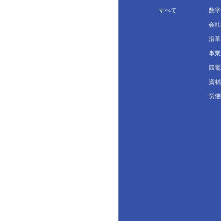
すべて
数字
会社
沿革
事業
四電
資材
労使