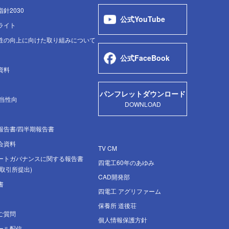
針2030
公式YouTube
ライト
性の向上に向けた取り組みについて
公式FaceBook
資料
パンフレットダウンロード
配当性向
DOWNLOAD
報告書/四半期報告書
会資料
TV CM
ートガバナンスに関する報告書
四電工60年のあゆみ
取引所提出)
CAD開発部
書
四電工 アグリファーム
保養所 道後荘
ご質問
個人情報保護方針
メール配信